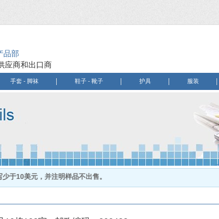
产品部
供应商和出口商
手套 - 脚袜
鞋子 - 靴子
护具
服装
10美元，并注明样品不出售。